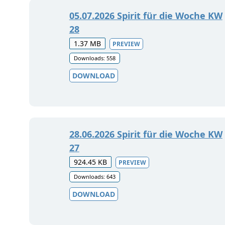
05.07.2026 Spirit für die Woche KW
28
1.37 MB
PREVIEW
Downloads: 558
DOWNLOAD
28.06.2026 Spirit für die Woche KW
27
924.45 KB
PREVIEW
Downloads: 643
DOWNLOAD