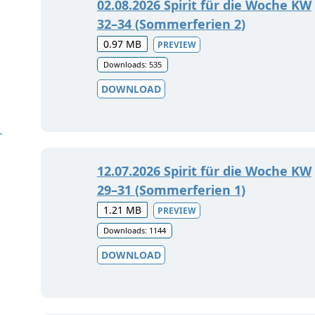
02.08.2026 Spirit für die Woche KW
32–34 (Sommerferien 2)
0.97 MB
PREVIEW
Downloads: 535
DOWNLOAD
12.07.2026 Spirit für die Woche KW
29–31 (Sommerferien 1)
1.21 MB
PREVIEW
Downloads: 1144
DOWNLOAD