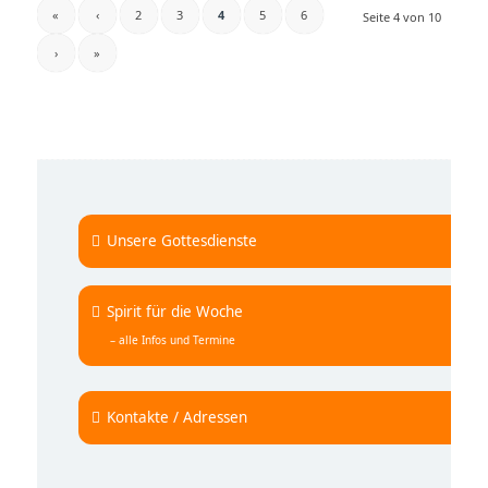
«
‹
2
3
4
5
6
Seite 4 von 10
›
»
Unsere Gottesdienste
Spirit für die Woche
– alle Infos und Termine
Kontakte / Adressen