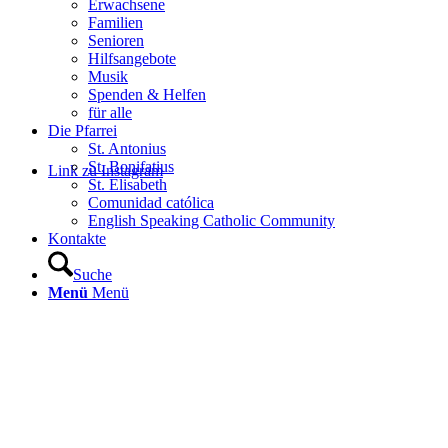
Erwachsene
Familien
Senioren
Hilfsangebote
Musik
Spenden & Helfen
für alle
Die Pfarrei
St. Antonius
St. Bonifatius
Link zu Instagram
St. Elisabeth
Comunidad católica
English Speaking Catholic Community
Kontakte
Suche
Menü
Menü