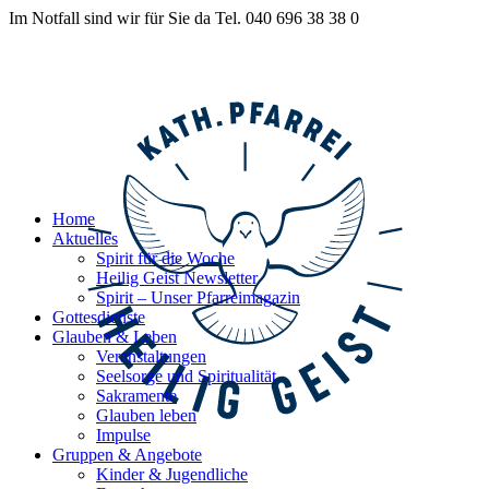
Im Notfall sind wir für Sie da Tel. 040 696 38 38 0
Home
Aktuelles
Spirit für die Woche
Heilig Geist Newsletter
Spirit – Unser Pfarreimagazin
Gottesdienste
Glauben & Leben
Veranstaltungen
Seelsorge und Spiritualität
Sakramente
Glauben leben
Impulse
Gruppen & Angebote
Kinder & Jugendliche