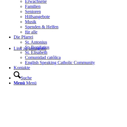
Erwachsene
Familien
Senioren
Hilfsangebote
Musik
Spenden & Helfen
für alle
Die Pfarrei
St. Antonius
St. Bonifatius
Link zu Instagram
St. Elisabeth
Comunidad católica
English Speaking Catholic Community
Kontakte
Suche
Menü
Menü