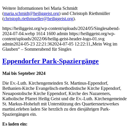
Weitere Informationen bei Maria Schmidt
(
maria.schmidt@heiliggeist.org
) und Christoph Riethmüller
(
christoph.riethmueller@heiliggeist.org
).
https://heiliggeist.org/wp-content/uploads/2024/05/Singlesabend-
2024-07-04.webp
1614
1600
admin
https://heiliggeist.org/wp-
content/uploads/2022/06/heilig-geist-header-logo-01.svg
admin
2024-05-23 22:21:36
2024-07-05 12:22:11
„Mein Weg im
Glauben“ – Sommerabend für Singles
Eppendorfer Park-Spaziergänge
Mai bis Septeber 2024
Die Ev.-Luth. Kirchengemeinden St. Martinus-Eppendorf,
Bethanien-Kirche Evangelisch-methodistische Kirche Eppendorf,
Neuapostolische Kirche Eppendorf, Kirche des Nazareners,
Katholische Pfarrei Heilig Geist und die Ev.-Luth. Kirchengemeinde
St. Markus-Hoheluft mit Unterstützung des Quartiersnetzwerkes
martini.erleben laden Sie herzlich zu den diesjährigen Park-
Spaziergängen ein.
Es laden ein: