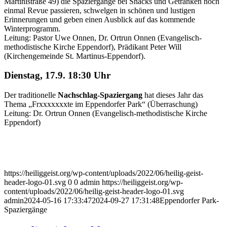
Martinistraße 49) die Spaziergänge bei Snacks und Getränken noch
einmal Revue passieren, schwelgen in schönen und lustigen
Erinnerungen und geben einen Ausblick auf das kommende
Winterprogramm.
Leitung: Pastor Uwe Onnen, Dr. Ortrun Onnen (Evangelisch-
methodistische Kirche Eppendorf), Prädikant Peter Will
(Kirchengemeinde St. Martinus-Eppendorf).
Dienstag, 17.9. 18:30 Uhr
Der traditionelle
Nachschlag-Spaziergang
hat dieses Jahr das
Thema „Frxxxxxxxte im Eppendorfer Park“ (Überraschung)
Leitung: Dr. Ortrun Onnen (Evangelisch-methodistische Kirche
Eppendorf)
https://heiliggeist.org/wp-content/uploads/2022/06/heilig-geist-
header-logo-01.svg
0
0
admin
https://heiliggeist.org/wp-
content/uploads/2022/06/heilig-geist-header-logo-01.svg
admin
2024-05-16 17:33:47
2024-09-27 17:31:48
Eppendorfer Park-
Spaziergänge