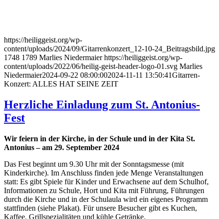
https://heiliggeist.org/wp-
content/uploads/2024/09/Gitarrenkonzert_12-10-24_Beitragsbild.jpg
1748
1789
Marlies Niedermaier
https://heiliggeist.org/wp-
content/uploads/2022/06/heilig-geist-header-logo-01.svg
Marlies
Niedermaier
2024-09-22 08:00:00
2024-11-11 13:50:41
Gitarren-
Konzert: ALLES HAT SEINE ZEIT
Herzliche Einladung zum St. Antonius-
Fest
Wir feiern in der Kirche, in der Schule und in der Kita St.
Antonius – am 29. September 2024
Das Fest beginnt um 9.30 Uhr mit der Sonntagsmesse (mit
Kinderkirche). Im Anschluss finden jede Menge Veranstaltungen
statt: Es gibt Spiele für Kinder und Erwachsene auf dem Schulhof,
Informationen zu Schule, Hort und Kita mit Führung, Führungen
durch die Kirche und in der Schulaula wird ein eigenes Programm
stattfinden (siehe Plakat). Für unsere Besucher gibt es Kuchen,
Kaffee, Grillspezialitäten und kühle Getränke.