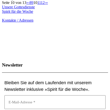
Seite 10 von 13
«
‹
8
9
10
11
12
›
»
Unsere Gottesdienste
Spirit für die Woche
– alle Infos und Termine
Kontakte / Adressen
Newsletter
Bleiben Sie auf dem Laufenden mit unserem
Newsletter inklusive »Spirit für die Woche«.