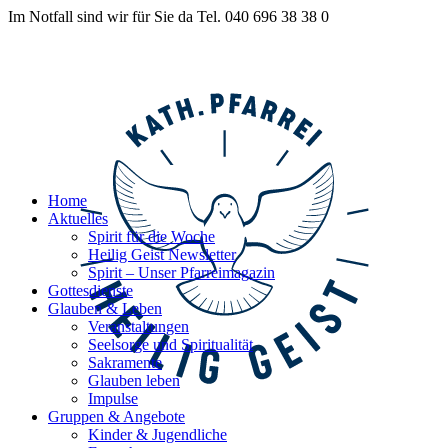
Im Notfall sind wir für Sie da Tel. 040 696 38 38 0
Home
Aktuelles
Spirit für die Woche
Heilig Geist Newsletter
Spirit – Unser Pfarreimagazin
Gottesdienste
Glauben & Leben
Veranstaltungen
Seelsorge und Spiritualität
Sakramente
Glauben leben
Impulse
Gruppen & Angebote
Kinder & Jugendliche